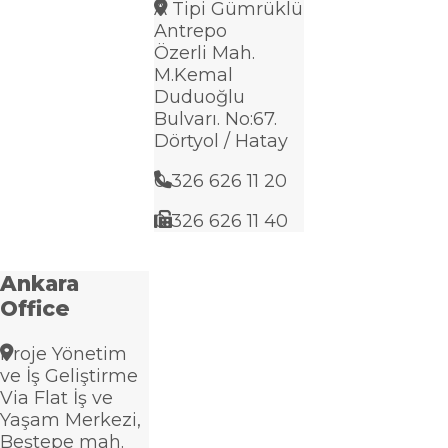
A Tipi Gümrüklü
Antrepo
Özerli Mah.
M.Kemal
Duduoğlu
Bulvarı. No:67.
Dörtyol / Hatay
0 326 626 11 20
0 326 626 11 40
Ankara
Office
Proje Yönetim
ve İş Geliştirme
Via Flat İş ve
Yaşam Merkezi,
Beştepe mah.