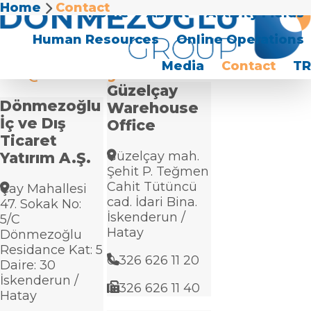
Home
Contact
Home
About
Activity Fields
Contact
Human Resources
Online Operations
Media
Contact
TR
info@donmezoglu.com.tr
Güzelçay
Dönmezoğlu
Warehouse
İç ve Dış
Office
Ticaret
Güzelçay mah.
Yatırım A.Ş.
Şehit P. Teğmen
Cahit Tütüncü
Çay Mahallesi
cad. İdari Bina.
47. Sokak No:
İskenderun /
5/C
Hatay
Dönmezoğlu
Residance Kat: 5
0 326 626 11 20
Daire: 30
İskenderun /
0 326 626 11 40
Hatay