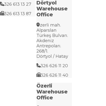
Dörtyol
0 326 613 13 27
Warehouse
0 326 613 13 87
Office
Özerli mah.
Alparslan
Türkeş Bulvarı.
Akdeniz
Antrepoları.
268/1.
Dörtyol / Hatay
0 326 626 11 20
0 326 626 11 40
Özerli
Warehouse
Office